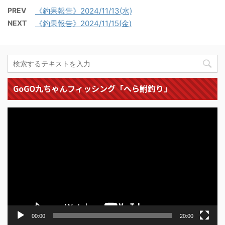
PREV
《釣果報告》2024/11/13(水)
NEXT
《釣果報告》2024/11/15(金)
GoGO九ちゃんフィッシング「へら鮒釣り」
動
画
プ
レ
ー
ヤ
ー
00:00
20:00