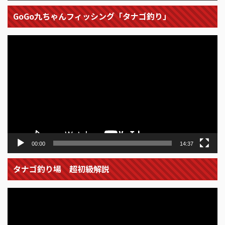
GoGo九ちゃんフィッシング「タナゴ釣り」
動
画
プ
レ
ー
ヤ
ー
00:00
14:37
タナゴ釣り場 超初級解説
動
画
プ