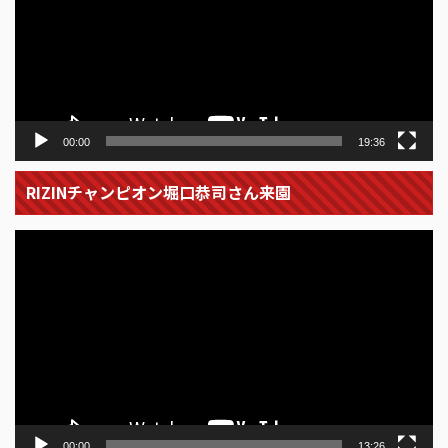
レ
ー
ヤ
ー
00:00
19:36
RIZINチャンピオン堀口恭司さん来園
動
画
プ
レ
ー
ヤ
ー
00:00
13:26