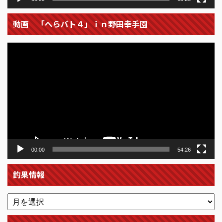
動画 「へらバト４」ｉｎ野田幸手園
動
画
プ
レ
ー
ヤ
ー
00:00
54:26
釣果情報