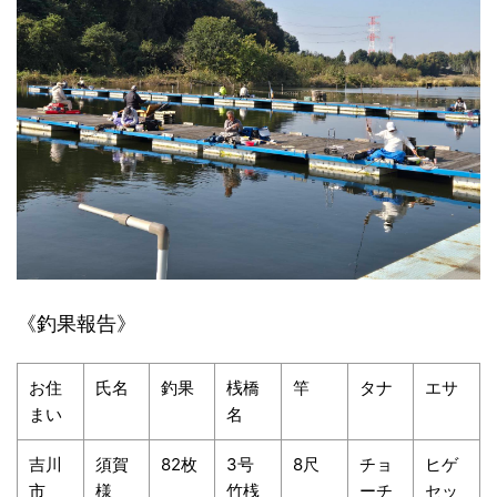
《釣果報告》
お住
氏名
釣果
桟橋
竿
タナ
エサ
まい
名
吉川
須賀
82枚
3号
8尺
チョ
ヒゲ
市
様
竹桟
ーチ
セッ