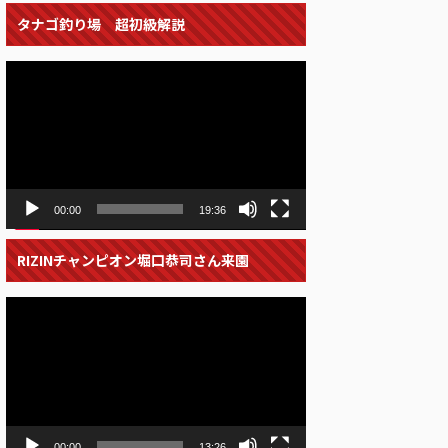
タナゴ釣り場 超初級解説
動
画
プ
レ
ー
ヤ
ー
00:00
19:36
RIZINチャンピオン堀口恭司さん来園
動
画
プ
レ
ー
ヤ
ー
00:00
13:26