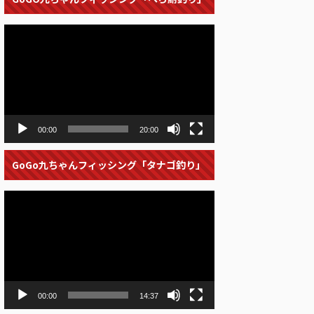
動
画
プ
レ
ー
ヤ
ー
00:00
20:00
GoGo九ちゃんフィッシング「タナゴ釣り」
動
画
プ
レ
ー
ヤ
ー
00:00
14:37