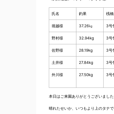
氏名
釣果
桟橋
堀越様
37.26㎏
3号
野村様
32.94kg
3号
佐野様
28.19kg
3号
土井様
27.84kg
3号
外川様
27.50kg
3号
本日はご来園ありがとうございました
晴れたせいか、いつもより上のタナで