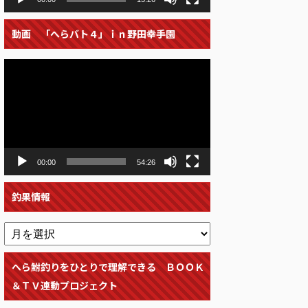
動画 「へらバト４」ｉｎ野田幸手園
動
画
プ
レ
ー
ヤ
ー
00:00
54:26
釣果情報
へら鮒釣りをひとりで理解できる ＢＯＯＫ
＆ＴＶ連動プロジェクト