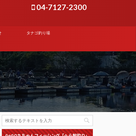
04-7127-2300
せ
タナゴ釣り場
GoGO九ちゃんフィッシング「へら鮒釣り」