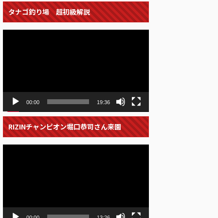
タナゴ釣り場 超初級解説
動
画
プ
レ
ー
ヤ
ー
00:00
19:36
RIZINチャンピオン堀口恭司さん来園
動
画
プ
レ
ー
ヤ
ー
00:00
13:26