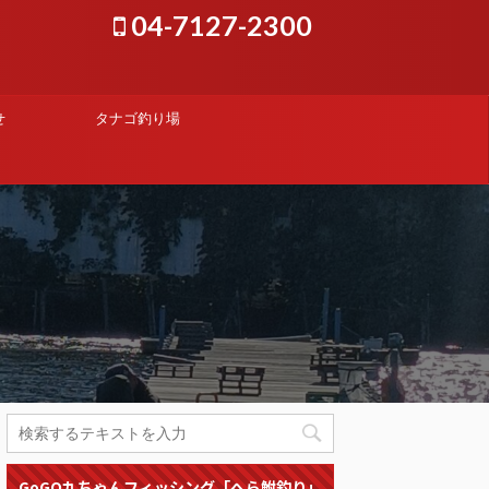
04-7127-2300
せ
タナゴ釣り場
GoGO九ちゃんフィッシング「へら鮒釣り」