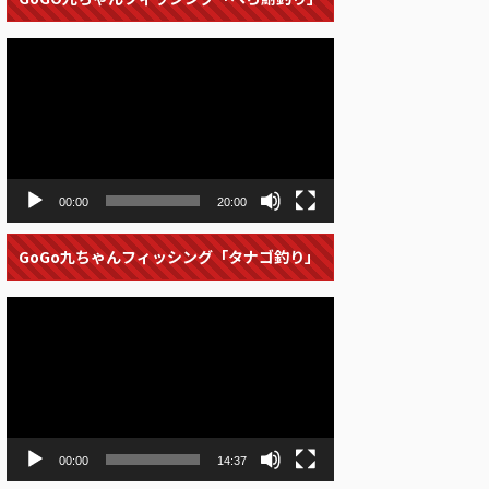
動
画
プ
レ
ー
ヤ
ー
00:00
20:00
GoGo九ちゃんフィッシング「タナゴ釣り」
動
画
プ
レ
ー
ヤ
ー
00:00
14:37