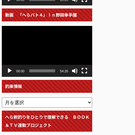
動画 「へらバト４」ｉｎ野田幸手園
動
画
プ
レ
ー
ヤ
ー
00:00
54:26
釣果情報
へら鮒釣りをひとりで理解できる ＢＯＯＫ
＆ＴＶ連動プロジェクト