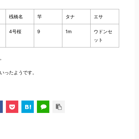
桟橋名
竿
タナ
エサ
4号桜
9
1m
ウドンセ
ット
。
いったようです。