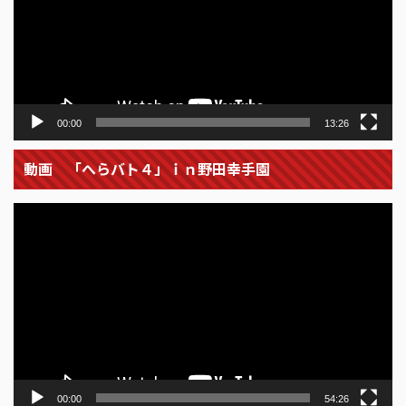
ー
ヤ
ー
00:00
13:26
動画 「へらバト４」ｉｎ野田幸手園
動
画
プ
レ
ー
ヤ
ー
00:00
54:26