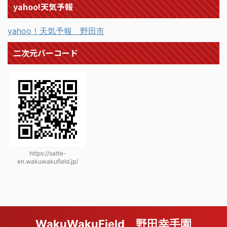
yahoo!天気予報
yahoo！天気予報 野田市
二次元バーコード
https://satte-
en.wakuwakufield.jp/
WakuWakuField 野田幸手園