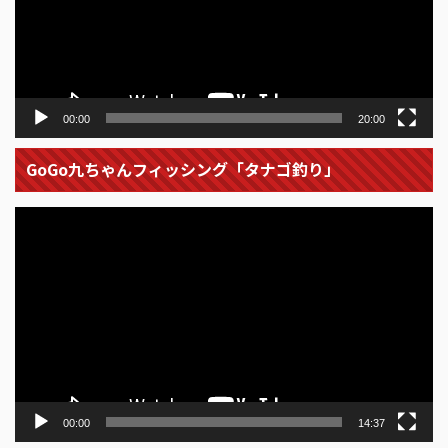
ー
ヤ
ー
00:00
20:00
GoGo九ちゃんフィッシング「タナゴ釣り」
動
画
プ
レ
ー
ヤ
ー
00:00
14:37