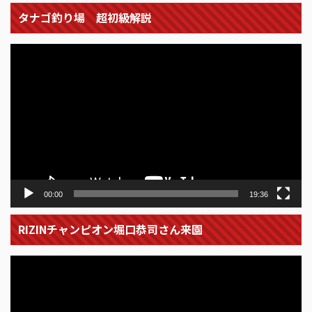
タナゴ釣り場 超初級解説
動
画
プ
レ
ー
ヤ
ー
00:00
19:36
RIZINチャンピオン堀口恭司さん来園
動
画
プ
レ