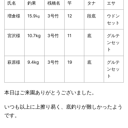
氏名
釣果
桟橋名
竿
タナ
エサ
増倉様
15.9㎏
3号竹
12
段底
ウドン
セット
宮沢様
10.7kg
3号竹
11
底
グルテ
ンセッ
ト
萩原様
9.4kg
3号竹
19
底
グルテ
ンセッ
ト
本日はご来園ありがとうございました。
いつも以上に上擦り易く、底釣りが難しかったよう
です。