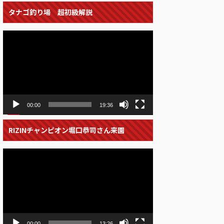
タナゴ釣り場 超初級解説
動
画
プ
レ
ー
ヤ
ー
00:00
19:36
RIZINチャンピオン堀口恭司さん来園
動
画
プ
レ
ー
ヤ
ー
00:00
13:26