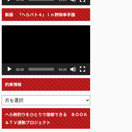
動画 「へらバト４」ｉｎ野田幸手園
動
画
プ
レ
ー
ヤ
ー
00:00
54:26
釣果情報
へら鮒釣りをひとりで理解できる ＢＯＯＫ
＆ＴＶ連動プロジェクト