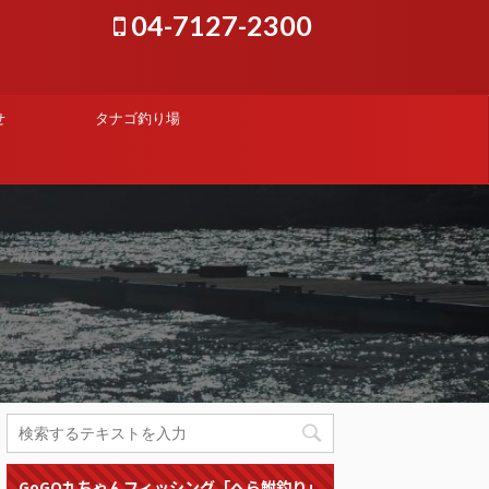
04-7127-2300
せ
タナゴ釣り場
GoGO九ちゃんフィッシング「へら鮒釣り」