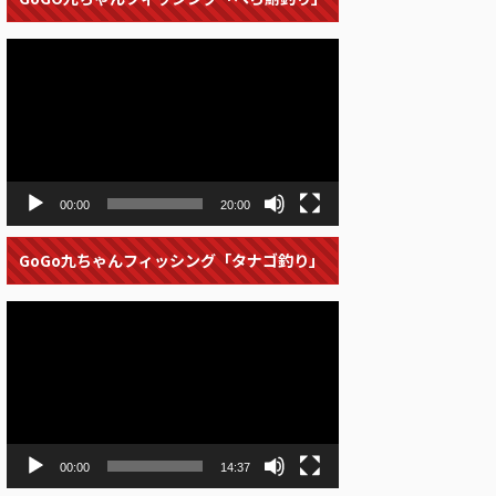
動
画
プ
レ
ー
ヤ
ー
00:00
20:00
GoGo九ちゃんフィッシング「タナゴ釣り」
動
画
プ
レ
ー
ヤ
ー
00:00
14:37