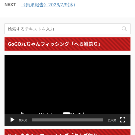
NEXT
《釣果報告》2026/7/9(木)
GoGO九ちゃんフィッシング「へら鮒釣り」
動
画
プ
レ
ー
ヤ
ー
00:00
20:00