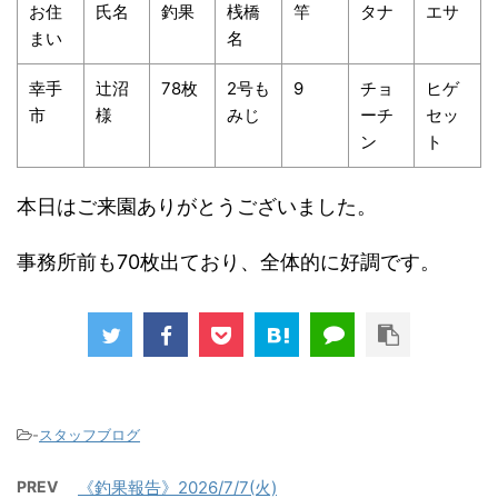
お住
氏名
釣果
桟橋
竿
タナ
エサ
まい
名
幸手
辻沼
78枚
2号も
9
チョ
ヒゲ
市
様
みじ
ーチ
セッ
ン
ト
本日はご来園ありがとうございました。
事務所前も70枚出ており、全体的に好調です。
-
スタッフブログ
PREV
《釣果報告》2026/7/7(火)