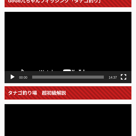
GoGo九ちゃんフィッシング「タナゴ釣り」
動
画
プ
レ
ー
ヤ
ー
00:00
14:37
タナゴ釣り場 超初級解説
動
画
プ
レ
ー