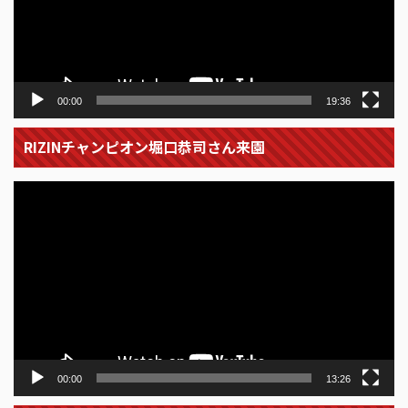
ヤ
ー
00:00
19:36
RIZINチャンピオン堀口恭司さん来園
動
画
プ
レ
ー
ヤ
ー
00:00
13:26