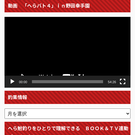
動画 「へらバト４」ｉｎ野田幸手園
動
画
プ
レ
ー
ヤ
ー
00:00
54:26
釣果情報
へら鮒釣りをひとりで理解できる ＢＯＯＫ＆ＴＶ連動