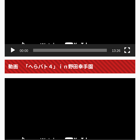
レ
ー
ヤ
ー
00:00
13:26
動画 「へらバト４」ｉｎ野田幸手園
動
画
プ
レ
ー
ヤ
ー