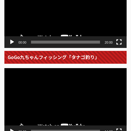
レ
ー
ヤ
ー
00:00
20:00
GoGo九ちゃんフィッシング「タナゴ釣り」
動
画
プ
レ
ー
ヤ
ー