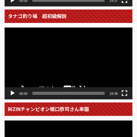
00:00
14:37
タナゴ釣り場 超初級解説
動
画
プ
レ
ー
ヤ
ー
00:00
19:36
RIZINチャンピオン堀口恭司さん来園
動
画
プ