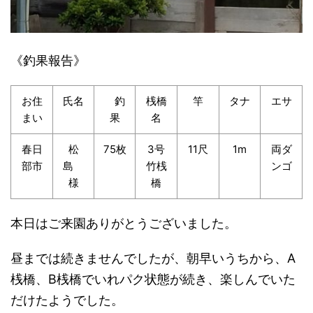
《釣果報告》
お住
氏名
釣
桟橋
竿
タナ
エサ
まい
果
名
春日
松
75枚
3号
11尺
1m
両ダ
部市
島
竹桟
ンゴ
様
橋
本日はご来園ありがとうございました。
昼までは続きませんでしたが、朝早いうちから、A
桟橋、B桟橋でいれパク状態が続き、楽しんでいた
だけたようでした。