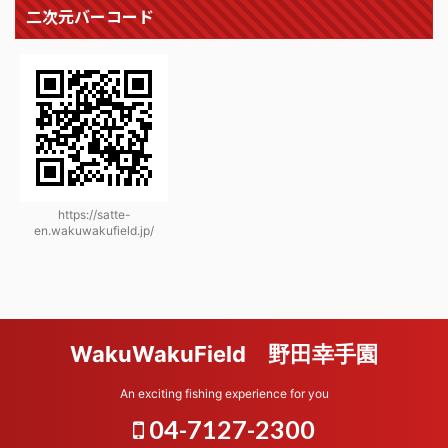
二次元バーコード
https://satte-
en.wakuwakufield.jp/
WakuWakuField 野田幸手園
An exciting fishing experience for you
04-7127-2300