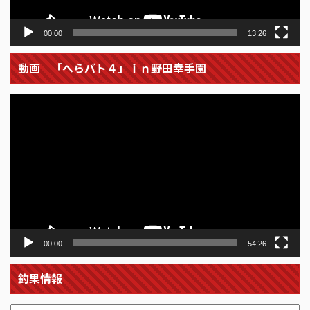
00:00
13:26
動画 「へらバト４」ｉｎ野田幸手園
動
画
プ
レ
ー
ヤ
ー
00:00
54:26
釣果情報