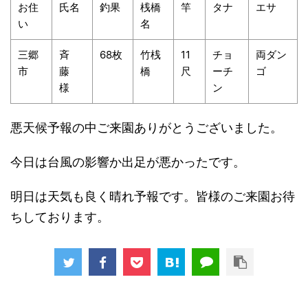
お住
氏名
釣果
桟橋
竿
タナ
エサ
い
名
三郷
斉
68枚
竹桟
11
チョ
両ダン
市
藤
橋
尺
ーチ
ゴ
様
ン
悪天候予報の中ご来園ありがとうございました。
今日は台風の影響か出足が悪かったです。
明日は天気も良く晴れ予報です。皆様のご来園お待
ちしております。