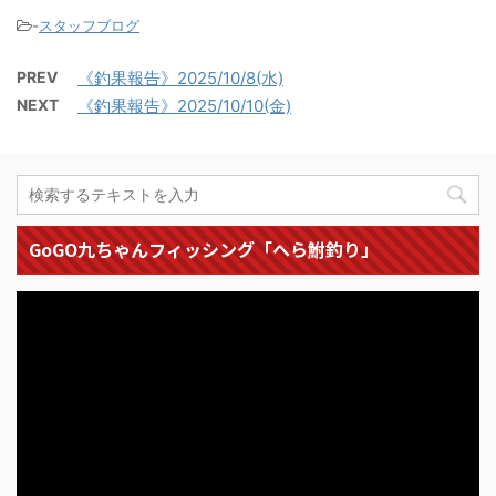
-
スタッフブログ
PREV
《釣果報告》2025/10/8(水)
NEXT
《釣果報告》2025/10/10(金)
GoGO九ちゃんフィッシング「へら鮒釣り」
動
画
プ
レ
ー
ヤ
ー