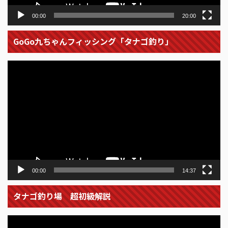
00:00
20:00
GoGo九ちゃんフィッシング「タナゴ釣り」
動
画
プ
レ
ー
ヤ
ー
00:00
14:37
タナゴ釣り場 超初級解説
動