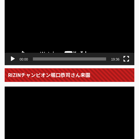
画
プ
レ
ー
ヤ
ー
00:00
19:36
RIZINチャンピオン堀口恭司さん来園
動
画
プ
レ
ー
ヤ
ー