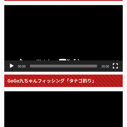
動
画
プ
レ
ー
ヤ
ー
00:00
20:00
GoGo九ちゃんフィッシング「タナゴ釣り」
動
画
プ
レ
ー
ヤ