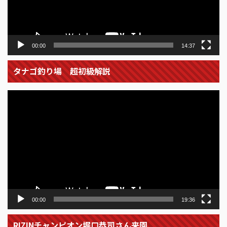
ー
00:00
14:37
タナゴ釣り場 超初級解説
動
画
プ
レ
ー
ヤ
ー
00:00
19:36
RIZINチャンピオン堀口恭司さん来園