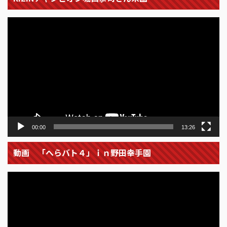
動
画
プ
レ
ー
ヤ
ー
00:00
13:26
動画 「へらバト４」ｉｎ野田幸手園
動
画
プ
レ
ー