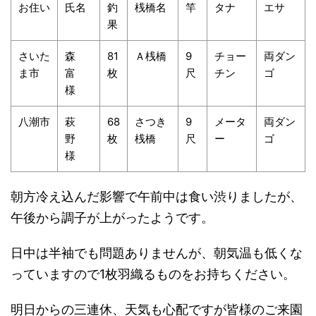
お住い
氏名
釣
桟橋名
竿
タナ
エサ
果
さいた
森
81
Ａ桟橋
9
チョー
両ダン
ま市
富
枚
尺
チン
ゴ
様
八潮市
萩
68
さつき
9
メータ
両ダン
野
枚
桟橋
尺
ー
ゴ
様
朝方冷え込んだ影響で午前中は食い渋りましたが、
午後から調子が上がったようです。
日中は半袖でも問題ありませんが、朝気温も低くな
っていますので1枚羽織るものをお持ちください。
明日からの三連休、天気も心配ですが皆様のご来園