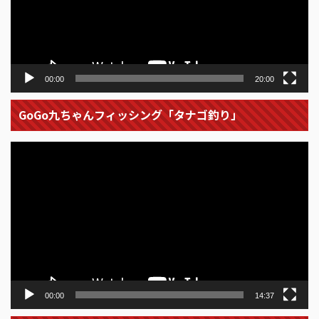
ヤ
ー
00:00
20:00
GoGo九ちゃんフィッシング「タナゴ釣り」
動
画
プ
レ
ー
ヤ
ー
00:00
14:37