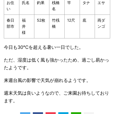
お住
氏名
釣果
桟橋
竿
タナ
エサ
い
名
春日
福
52枚
竹桟
12尺
底
両ダ
部市
井
橋
ンゴ
様
今日も30℃を超える暑い一日でした。
ただ、湿度は低く風も強かったため、過ごし易かっ
たようです。
来週台風の影響で天気が崩れるようです。
週末天気は良いようなので、ご来園お待ちしており
ます。