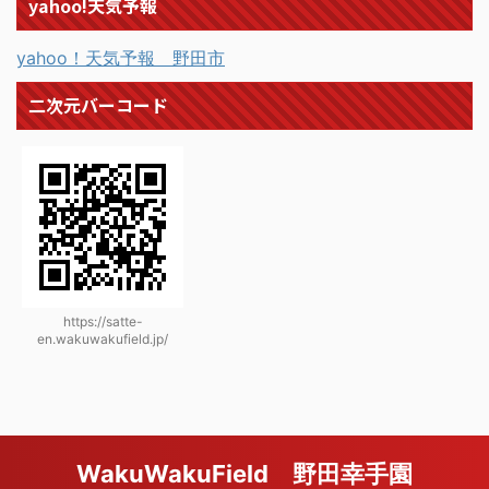
yahoo!天気予報
yahoo！天気予報 野田市
二次元バーコード
https://satte-
en.wakuwakufield.jp/
WakuWakuField 野田幸手園