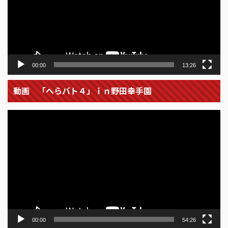
ー
ヤ
ー
00:00
13:26
動画 「へらバト４」ｉｎ野田幸手園
動
画
プ
レ
ー
ヤ
ー
00:00
54:26