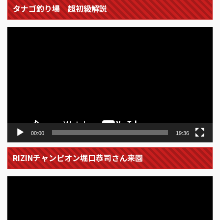
タナゴ釣り場 超初級解説
動
画
プ
レ
ー
ヤ
ー
00:00
19:36
RIZINチャンピオン堀口恭司さん来園
動
画
プ
レ