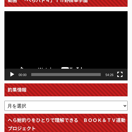
動
画
プ
レ
ー
ヤ
ー
00:00
54:26
釣果情報
へら鮒釣りをひとりで理解できる ＢＯＯＫ＆ＴＶ連動
プロジェクト