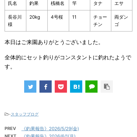
氏名
釣果
桟橋名
竿
タナ
エサ
長谷川
20kg
4号桜
11
チョー
両ダン
様
チン
ゴ
本日はご来園ありがとうございました。
全体的にセット釣りがコンスタントに釣れたようで
す。
-
スタッフブログ
PREV
《釣果報告》2026/5/29(金)
NEXT
《釣果報告》2026/6/1(月)