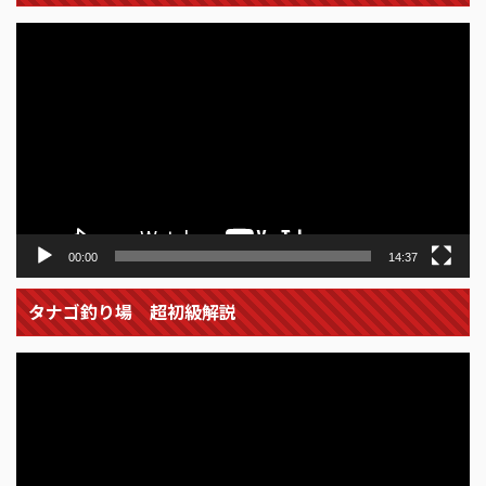
動
画
プ
レ
ー
ヤ
ー
00:00
14:37
タナゴ釣り場 超初級解説
動
画
プ
レ
ー
ヤ