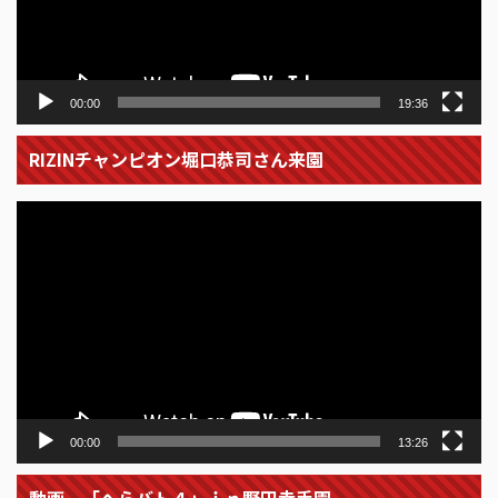
ー
00:00
19:36
RIZINチャンピオン堀口恭司さん来園
動
画
プ
レ
ー
ヤ
ー
00:00
13:26
動画 「へらバト４」ｉｎ野田幸手園