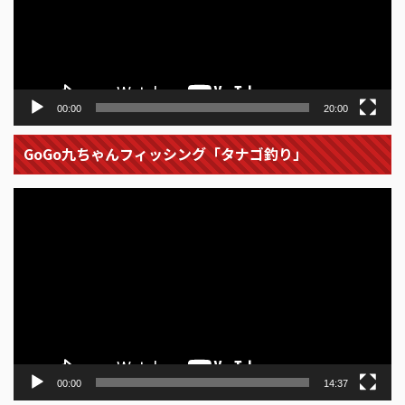
ー
ヤ
ー
00:00
20:00
GoGo九ちゃんフィッシング「タナゴ釣り」
動
画
プ
レ
ー
ヤ
ー
00:00
14:37