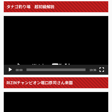
タナゴ釣り場 超初級解説
動
画
プ
レ
ー
ヤ
ー
00:00
19:36
RIZINチャンピオン堀口恭司さん来園
動
画
プ
レ