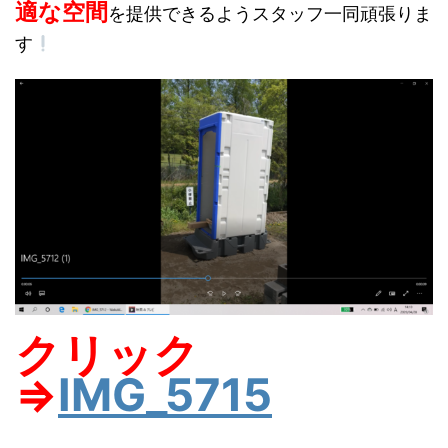
適な空間
を提供できるようスタッフ一同頑張りま
す
クリック
⇒
IMG_5715