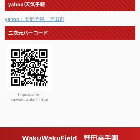
yahoo!天気予報
yahoo！天気予報 野田市
二次元バーコード
https://satte-
en.wakuwakufield.jp/
WakuWakuField 野田幸手園