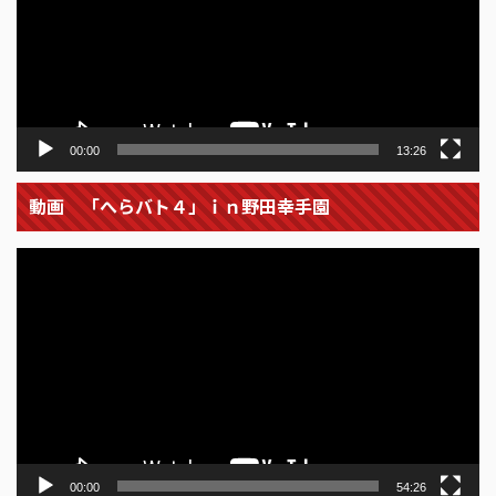
ー
ヤ
ー
00:00
13:26
動画 「へらバト４」ｉｎ野田幸手園
動
画
プ
レ
ー
ヤ
ー
00:00
54:26